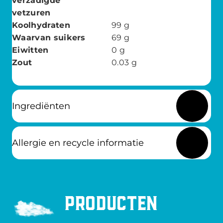
verzadigde
vetzuren
Koolhydraten
99
g
Waarvan suikers
69
g
Eiwitten
0
g
Zout
0.03
g
Ingrediënten
Allergie en recycle informatie
Producten