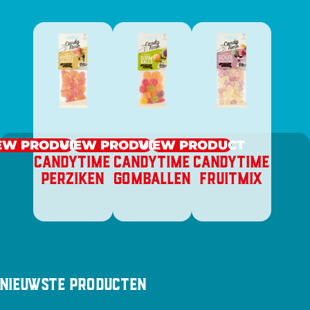
EW PRODUCT
VIEW PRODUCT
VIEW PRODUCT
CANDYTIME
CANDYTIME
CANDYTIME
PERZIKEN
GOMBALLEN
FRUITMIX
Nieuwste producten