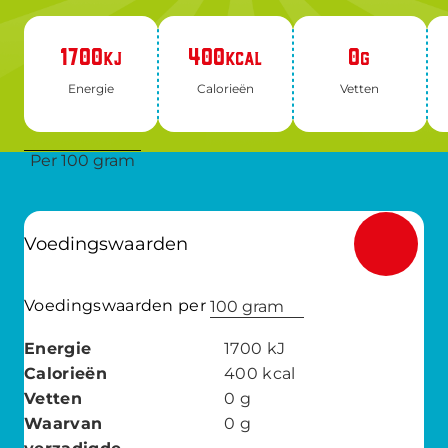
1700
400
0
KJ
KCAL
G
Ener­gie
Ca­lo­rie­ën
Vet­ten
Per 100 gram
Voedingswaarden
Voedingswaarden per
100 gram
Energie
1700
kJ
Calorieën
400
kcal
Vetten
0
g
Waarvan
0
g