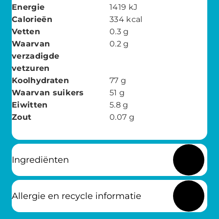
Energie
1419
kJ
Calorieën
334
kcal
Vetten
0.3
g
Waarvan
0.2
g
verzadigde
vetzuren
Koolhydraten
77
g
Waarvan suikers
51
g
Eiwitten
5.8
g
Zout
0.07
g
Ingrediënten
Allergie en recycle informatie