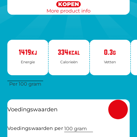
KOPEN
More product info
1419
334
0.3
KJ
KCAL
G
Ener­gie
Ca­lo­rie­ën
Vet­ten
Per 100 gram
Voedingswaarden
Voedingswaarden per
100 gram