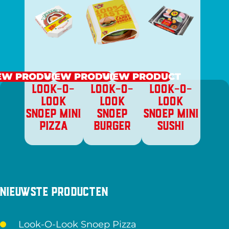
EW PRODUCT
VIEW PRODUCT
VIEW PRODUCT
LOOK-O-
LOOK-O-
LOOK-O-
LOOK
LOOK
LOOK
SNOEP MINI
SNOEP
SNOEP MINI
PIZZA
BURGER
SUSHI
Nieuwste producten
Look-O-Look Snoep Pizza