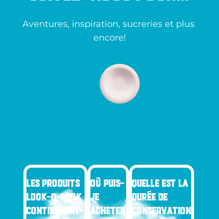
Aventures, inspiration, sucreries et plus 
encore!
LES PRODUITS
OÙ PUIS-
QUELLE EST LA
LOOK-O-LOOK
JE
DURÉE DE
CONTIENNENT-
ACHETER
CONSERVATION