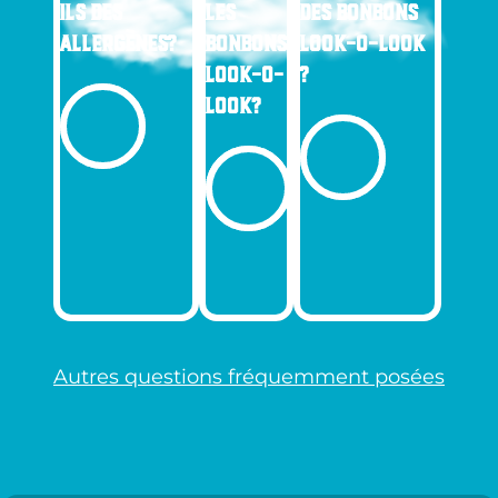
ILS DES
LES
DES BONBONS
ALLERGÈNES?
BONBONS
LOOK-O-LOOK
LOOK-O-
?
LOOK?
Autres questions fréquemment posées