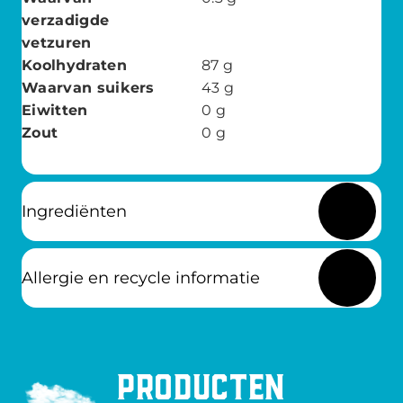
verzadigde
vetzuren
Koolhydraten
87
g
Waarvan suikers
43
g
Eiwitten
0
g
Zout
0
g
Ingrediënten
Allergie en recycle informatie
Producten