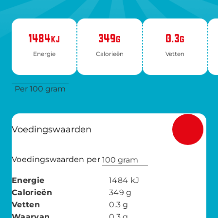
1484
349
0.3
KJ
G
G
Ener­gie
Ca­lo­rie­ën
Vet­ten
Per 100 gram
Voedingswaarden
Voedingswaarden per
100 gram
Energie
1484
kJ
Calorieën
349
g
Vetten
0.3
g
Waarvan
0.3
g