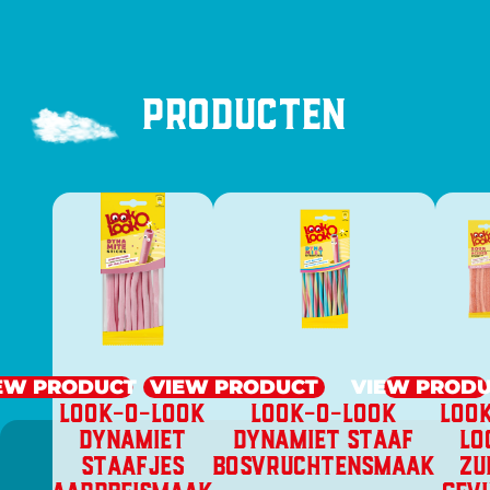
Producten
EW PRODUCT
VIEW PRODUCT
VIEW PROD
LOOK-O-LOOK
LOOK-O-LOOK
LOO
DYNAMIET
DYNAMIET STAAF
LO
STAAFJES
BOSVRUCHTENSMAAK
ZU