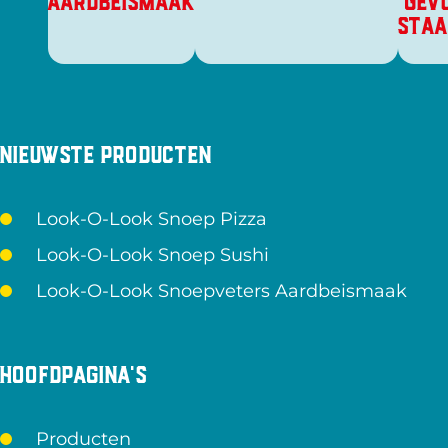
AARDBEISMAAK
GEV
STAA
Nieuwste producten
Look-O-Look Snoep Pizza
Look-O-Look Snoep Sushi
Look-O-Look Snoepveters Aardbeismaak
Hoofdpagina's
Producten