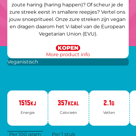
zoute haring (haring happen)? Of scheur je de 
zure streek eerst in smallere reepjes? Vertel ons 
jouw snoepritueel. Onze zure streken zijn vegan 
en dragen daarom het V-label van de European 
Vegetarian Union (EVU).
KOPEN
More product info
Veganistisch
1515
357
2.1
KJ
KCAL
G
Ener­gie
Ca­lo­rie­ën
Vet­ten
Per 100 gram
Per 1 stuk