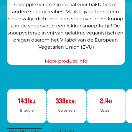
snoepplezier en zijn ideaal voor traktaties of 
andere snoepcreaties. Maak bijvoorbeeld een 
snoepzakje dicht met een snoepveter. En knoop 
aan de snoepveter een lekker snoepfluitje! De 
snoepveters zijn vrij van gelatine, veganistisch en 
dragen daarom het V-label van de European 
Vegetarian Union (EVU)
More product info
1431
338
2.4
KJ
KCAL
G
Ener­gie
Ca­lo­rie­ën
Vet­ten
Per 100 gram
Per 1 stuks