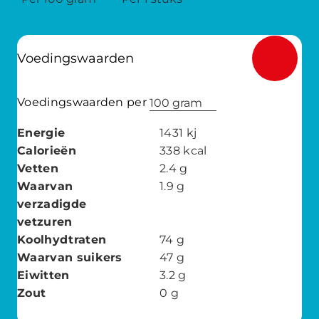
Voedingswaarden
Voedingswaarden per
100 gram
Energie
1431
kj
Calorieën
338
kcal
Vetten
2.4
g
Waarvan
1.9
g
verzadigde
vetzuren
Koolhydtraten
74
g
Waarvan suikers
47
g
Eiwitten
3.2
g
Zout
0
g