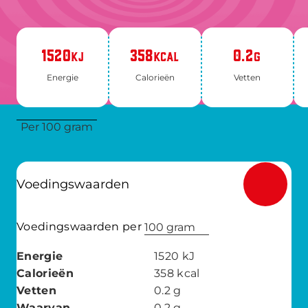
1520
358
0.2
KJ
KCAL
G
Ener­gie
Ca­lo­rie­ën
Vet­ten
Per 100 gram
Voedingswaarden
Voedingswaarden per
100 gram
Energie
1520
kJ
Calorieën
358
kcal
Vetten
0.2
g
Waarvan
0.2
g