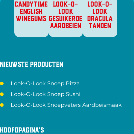
CANDYTIME
LOOK-O-
LOOK-O-
ENGLISH
LOOK
LOOK
WINEGUMS
GESUIKERDE
DRACULA
AARDBEIEN
TANDEN
Nieuwste producten
Look-O-Look Snoep Pizza
Look-O-Look Snoep Sushi
Look-O-Look Snoepveters Aardbeismaak
Hoofdpagina's