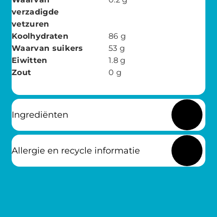
verzadigde
vetzuren
Koolhydraten
86
g
Waarvan suikers
53
g
Eiwitten
1.8
g
Zout
0
g
Ingrediënten
Allergie en recycle informatie