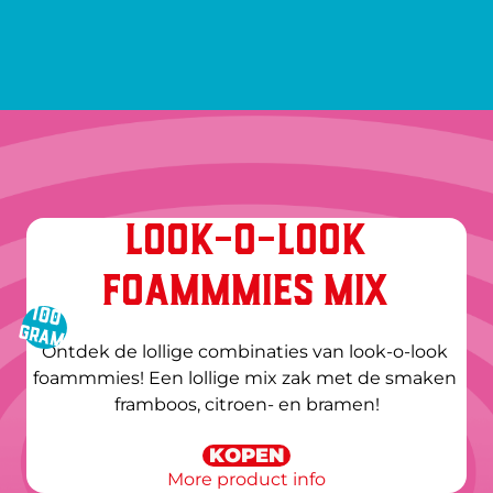
LOOK-O-LOOK
FOAMMMIES MIX
100
gram
Ontdek de lollige combinaties van look-o-look 
foammmies! Een lollige mix zak met de smaken 
framboos, citroen- en bramen!
KOPEN
NEW
More product info