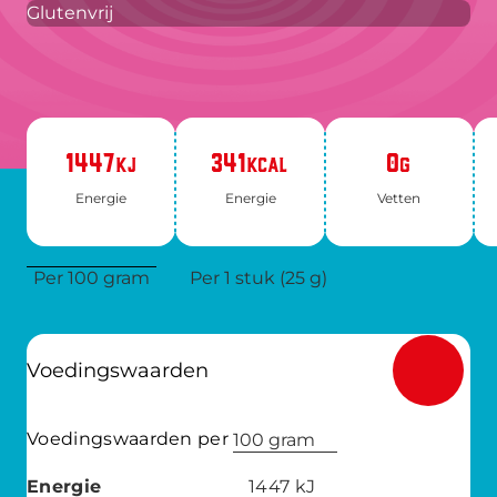
Glutenvrij
1447
341
0
KJ
KCAL
G
Ener­gie
Ener­gie
Vet­ten
Per 100 gram
Per 1 stuk (25 g)
Voedingswaarden
Voedingswaarden per
100 gram
Energie
1447
kJ