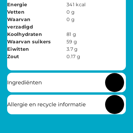
Energie
341
kcal
Vetten
0
g
Waarvan
0
g
verzadigd
Koolhydraten
81
g
Waarvan suikers
59
g
Eiwitten
3.7
g
Zout
0.17
g
Ingrediënten
Allergie en recycle informatie