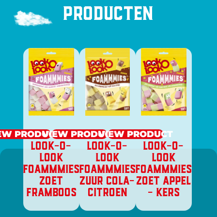
Producten
EW PRODUCT
VIEW PRODUCT
VIEW PRODUCT
LOOK-O-
LOOK-O-
LOOK-O-
LOOK
LOOK
LOOK
FOAMMMIES
FOAMMMIES
FOAMMMIES
ZOET
ZUUR COLA-
ZOET APPEL
FRAMBOOS
CITROEN
- KERS