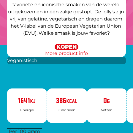
favoriete en iconische smaken van de wereld 
uitgekozen en in één zakje gestopt. De lolly's zijn 
vrij van gelatine, vegetarisch en dragen daarom 
het V-label van de European Vegetarian Union 
(EVU). Welke smaak is jouw favoriet?
KOPEN
More product info
Veganistisch
1641
386
0
KJ
KCAL
G
Ener­gie
Ca­lo­rie­ën
Vet­ten
Per 100 gram