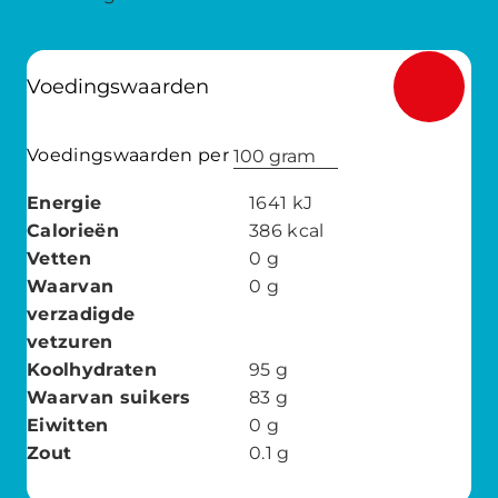
Voedingswaarden
Voedingswaarden per
100 gram
Energie
1641
kJ
Calorieën
386
kcal
Vetten
0
g
Waarvan
0
g
verzadigde
vetzuren
Koolhydraten
95
g
Waarvan suikers
83
g
Eiwitten
0
g
Zout
0.1
g