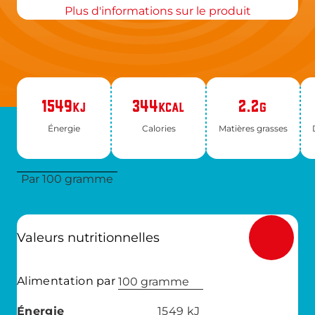
Plus d'informations sur le produit
1549
344
2.2
KJ
KCAL
G
Éner­gie
Ca­lo­ries
Ma­tières grasses
Par 100 gramme
Valeurs nutritionnelles
Alimentation par
100 gramme
Énergie
1549
kJ