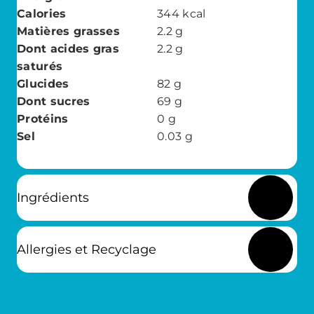
Calories
344
kcal
Matières grasses
2.2
g
Dont acides gras
2.2
g
saturés
Glucides
82
g
Dont sucres
69
g
Protéins
0
g
Sel
0.03
g
Ingrédients
Allergies et Recyclage