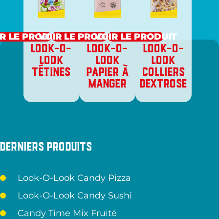
R LE PRODUIT
VOIR LE PRODUIT
VOIR LE PRODUIT
LOOK-O-
LOOK-O-
LOOK-O-
LOOK
LOOK
LOOK
TÉTINES
PAPIER À
COLLIERS
MANGER
DEXTROSE
Derniers produits
Look-O-Look Candy Pizza
Look-O-Look Candy Sushi
Candy Time Mix Fruité