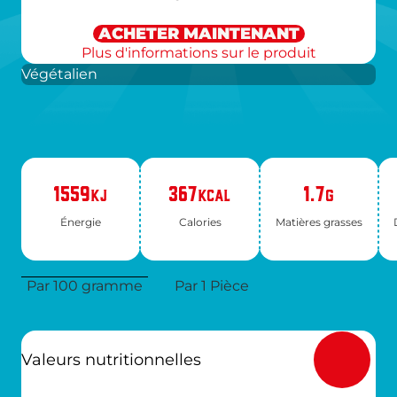
ACHETER MAINTENANT
Plus d'informations sur le produit
Végétalien
1559
367
1.7
KJ
KCAL
G
Éner­gie
Ca­lo­ries
Ma­tières grasses
Par 100 gramme
Par 1 Pièce
Valeurs nutritionnelles