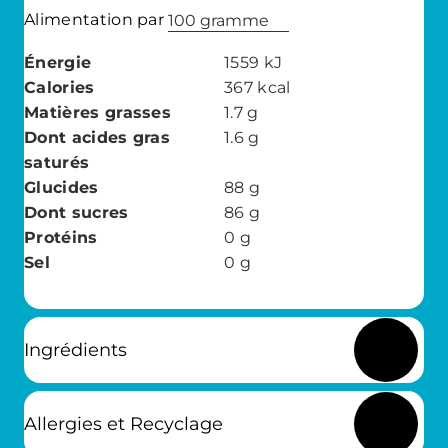
Alimentation par
100 gramme
Énergie
1559
kJ
Calories
367
kcal
Matières grasses
1.7
g
Dont acides gras
1.6
g
saturés
Glucides
88
g
Dont sucres
86
g
Protéins
0
g
Sel
0
g
Ingrédients
Allergies et Recyclage