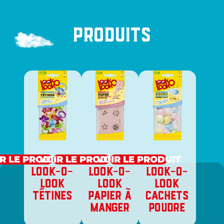
Produits
R LE PRODUIT
VOIR LE PRODUIT
VOIR LE PRODUIT
LOOK-O-
LOOK-O-
LOOK-O-
LOOK
LOOK
LOOK
TÉTINES
PAPIER À
CACHETS
MANGER
POUDRE