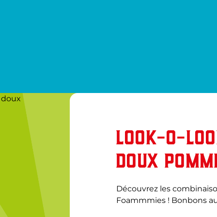
 doux
LOOK-O-LO
DOUX POMME
Découvrez les combinais
Foammmies ! Bonbons au 