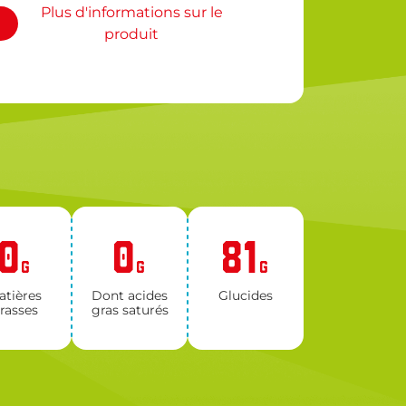
Plus d'informations sur le
produit
0
0
81
G
G
G
­tières
Dont acides
Glu­cides
rasses
gras sa­tu­rés