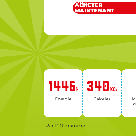
NEW
ACHETER
MAINTENANT
1446
340
KJ
KCAL
Éner­gie
Ca­lo­ries
Ma
g
Par 100 gramme