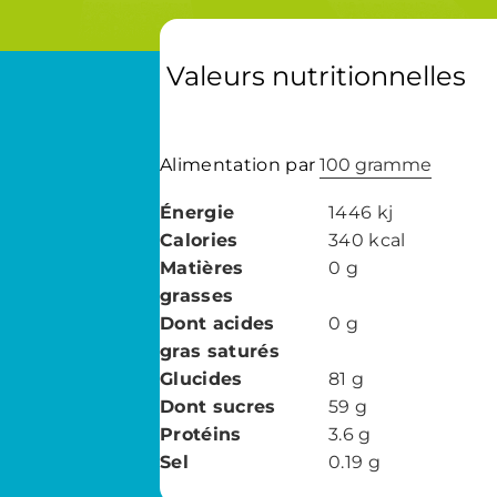
Valeurs nutritionnelles
Alimentation par
100 gramme
100
Énergie
1446
kj
gramme
Calories
340
kcal
Matières
0
g
grasses
Dont acides
0
g
gras saturés
Glucides
81
g
Dont sucres
59
g
Protéins
3.6
g
Sel
0.19
g