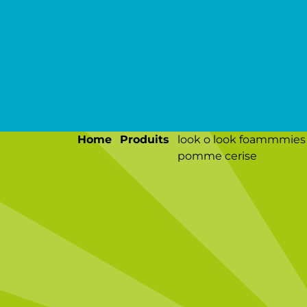
Home
produits
look o look foammmies
pomme cerise