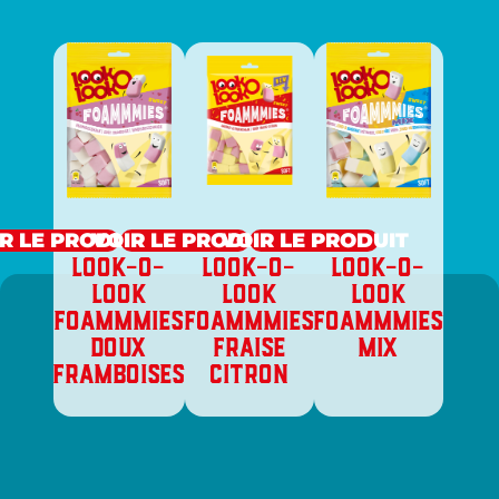
R LE PRODUIT
VOIR LE PRODUIT
VOIR LE PRODUIT
LOOK-O-
LOOK-O-
LOOK-O-
LOOK
LOOK
LOOK
FOAMMMIES
FOAMMMIES
FOAMMMIES
DOUX
FRAISE
MIX
FRAMBOISES
CITRON