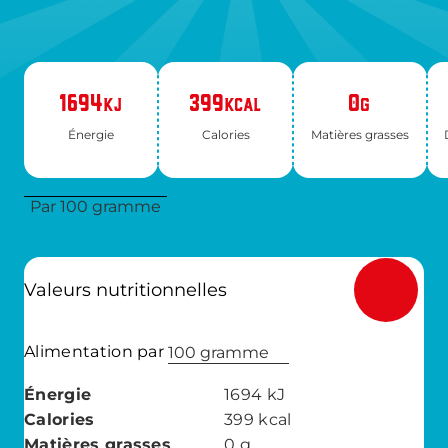
1694
399
0
KJ
KCAL
G
Éner­gie
Ca­lo­ries
Ma­tières grasses
Par 100 gramme
Valeurs nutritionnelles
Alimentation par
100 gramme
Énergie
1694
kJ
Calories
399
kcal
Matières grasses
0
g