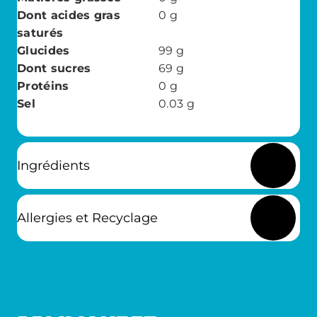
Dont acides gras
0
g
saturés
Glucides
99
g
Dont sucres
69
g
Protéins
0
g
Sel
0.03
g
Ingrédients
Allergies et Recyclage