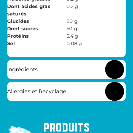
Dont acides gras
0.2
g
saturés
Glucides
80
g
Dont sucres
50
g
Protéins
5.4
g
Sel
0.08
g
Ingrédients
Allergies et Recyclage
Produits