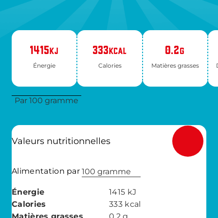
1415
333
0.2
KJ
KCAL
G
Éner­gie
Ca­lo­ries
Ma­tières grasses
Par 100 gramme
Valeurs nutritionnelles
Alimentation par
100 gramme
Énergie
1415
kJ
Calories
333
kcal
Matières grasses
0.2
g